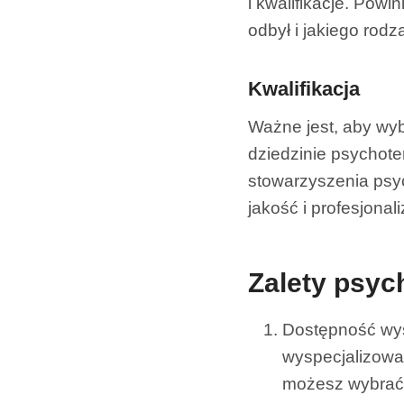
i kwalifikacje. Powi
odbył i jakiego rodz
Kwalifikacja
Ważne jest, aby wyb
dziedzinie psychote
stowarzyszenia psy
jakość i profesjonal
Zalety psych
Dostępność wysp
wyspecjalizowan
możesz wybrać 