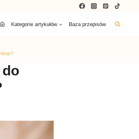
Kategorie artykułów
Baza przepisów
nline?
 do
?