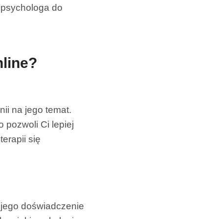
o psychologa do
nline?
ii na jego temat.
 pozwoli Ci lepiej
erapii się
 jego doświadczenie