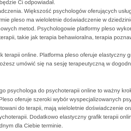
i będzie Ci odpowiadał.
adczenia. Większość psychologów oferujących usług
ormie pleso ma wieloletnie doświadczenie w dziedzini
owych metod. Psychologowie platformy pleso wyko
rapii, takie jak terapia behawioralna, terapia pozna
k terapii online. Platforma pleso oferuje elastyczny gra
ożesz umówić się na sesję terapeutyczną w dogodn
o psychologa do psychoterapii online to ważny kro
 Pleso oferuje szeroki wybór wyspecjalizowanych ps
owani do terapii, mają wieloletnie doświadczenie o
sychoterapii. Dodatkowo elastyczny grafik terapii on
dnym dla Ciebie terminie.