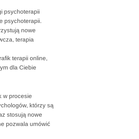
i psychoterapii
e psychoterapii.
rzystują nowe
wcza, terapia
fik terapii online,
ym dla Ciebie
k w procesie
ychologów, którzy są
raz stosują nowe
line pozwala umówić