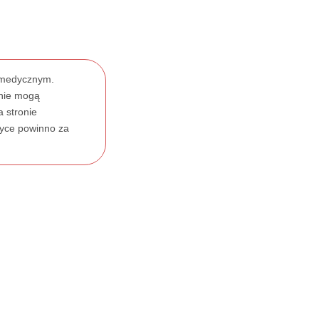
m medycznym.
 nie mogą
a stronie
tyce powinno za