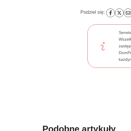
Podziel się:
Serwis
Wszelk
zastęp
DomPel
każdym
Podobne artykuły