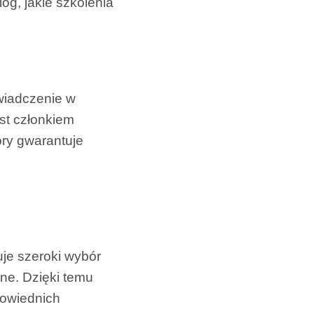
log, jakie szkolenia
wiadczenie w
est członkiem
ry gwarantuje
uje szeroki wybór
ne. Dzięki temu
powiednich