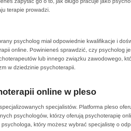
nieneś zapytać go o to, jak długo pracuje jako psycho
aju terapie prowadzi.
rany psycholog miał odpowiednie kwalifikacje i doś
rapii online. Powinieneś sprawdzić, czy psycholog j
choterapeutów lub innego związku zawodowego, któ
izm w dziedzinie psychoterapii.
oterapii online w pleso
ecjalizowanych specjalistów. Platforma pleso ofer
ych psychologów, którzy oferują psychoterapię onli
psychologa, który możesz wybrać specjalistę o od